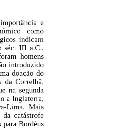
importância e
onómico como
ógicos indicam
séc. III a.C..
 foram homens
ão introduzido
Uma doação do
a da Correlhã,
que na segunda
 a Inglaterra,
ra-Lima. Mais
 da catástrofe
s para Bordéus