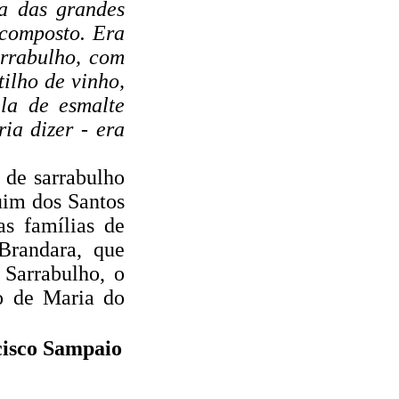
a das grandes
 composto. Era
arrabulho, com
tilho de vinho,
la de esmalte
ia dizer - era
 de sarrabulho
uim dos Santos
s famílias de
Brandara, que
 Sarrabulho, o
o de Maria do
cisco Sampaio