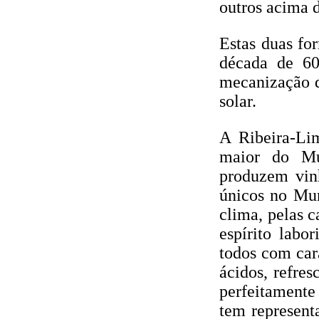
outros acima 
Estas duas for
década de 60
mecanização d
solar.
A Ribeira-Li
maior do Mu
produzem vinh
únicos no Mund
clima, pelas c
espírito labo
todos com car
ácidos, refres
perfeitamente
tem represent