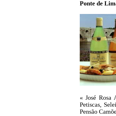
Ponte de Li
« José Rosa A
Petiscas, Sel
Pensão Camões