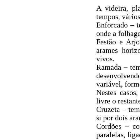
A videira, pl
tempos, vários
Enforcado – t
onde a folhag
Festão e Arj
arames horizo
vivos.
Ramada – tem 
desenvolvend
variável, form
Nestes casos,
livre o restant
Cruzeta – tem 
si por dois ar
Cordões – co
paralelas, lig