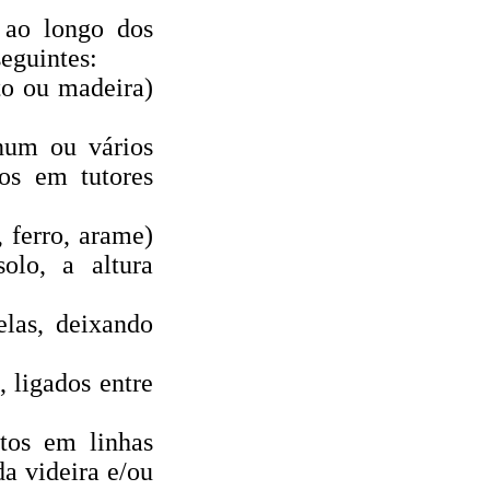
, ao longo dos
seguintes:
to ou madeira)
num ou vários
dos em tutores
 ferro, arame)
olo, a altura
elas, deixando
, ligados entre
tos em linhas
da videira e/ou