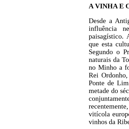
A VINHA E 
Desde a Anti
influência 
paisagístico.
que esta cult
Segundo o Pr
naturais da T
no Minho a f
Rei Ordonho, 
Ponte de Lima
metade do séc
conjuntament
recentemente,
vitícola euro
vinhos da Rib