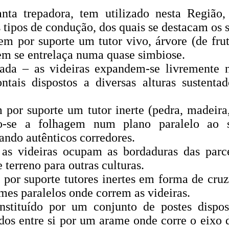
anta trepadora, tem utilizado nesta Região
 tipos de condução, dos quais se destacam os 
em por suporte um tutor vivo, árvore (de fru
em se entrelaça numa quase simbiose.
oada – as videiras expandem-se livremente 
ntais dispostos a diversas alturas sustenta
por suporte um tutor inerte (pedra, madeira,
o-se a folhagem num plano paralelo ao s
ando autênticos corredores.
 as videiras ocupam as bordaduras das parc
e terreno para outras culturas.
por suporte tutores inertes em forma de cruz
ames paralelos onde correm as videiras.
nstituído por um conjunto de postes dispos
ados entre si por um arame onde corre o eixo 