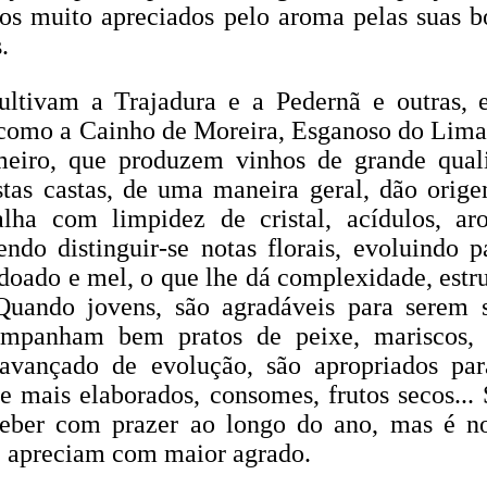
os muito apreciados pelo aroma pelas suas b
.
ltivam a Trajadura e a Pedernã e outras, 
, como a Cainho de Moreira, Esganoso do Lim
eiro, que produzem vinhos de grande qual
stas castas, de uma maneira geral, dão orig
alha com limpidez de cristal, acídulos, a
endo distinguir-se notas florais, evoluindo 
doado e mel, o que lhe dá complexidade, estru
 Quando jovens, são agradáveis para serem
companham bem pratos de peixe, mariscos,
 avançado de evolução, são apropriados pa
e mais elaborados, consomes, frutos secos...
beber com prazer ao longo do ano, mas é n
e apreciam com maior agrado.