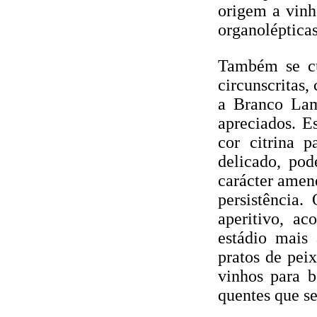
origem a vinh
organolépticas
Também se cu
circunscritas
a Branco Lam
apreciados. E
cor citrina p
delicado, pod
carácter amen
persistência.
aperitivo, a
estádio mais
pratos de peix
vinhos para 
quentes que s