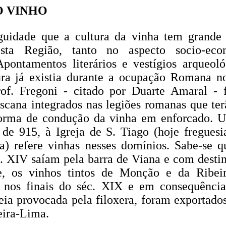
O VINHO
guidade que a cultura da vinha tem grande 
nesta Região, tanto no aspecto socio-ec
 Apontamentos literários e vestígios arqueol
ura já existia durante a ocupação Romana no 
of. Fregoni - citado por Duarte Amaral -
oscana integrados nas legiões romanas que ter
orma de condução da vinha em enforcado. 
de 915, à Igreja de S. Tiago (hoje freguesi
) refere vinhas nesses domínios. Sabe-se 
. XIV saíam pela barra de Viana e com destino
e, os vinhos tintos de Monção e da Ribei
 nos finais do séc. XIX e em consequência
peia provocada pela filoxera, foram exportado
eira-Lima.