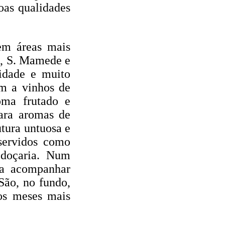
oas qualidades
em áreas mais
a, S. Mamede e
idade e muito
em a vinhos de
roma frutado e
para aromas de
tura untuosa e
 servidos como
 doçaria. Num
ra acompanhar
 São, no fundo,
os meses mais