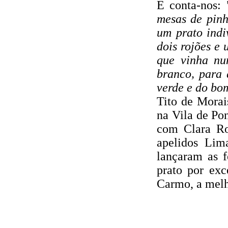
E conta-nos: 
mesas de pinh
um prato indi
dois rojões e 
que vinha nu
branco, para 
verde e do bo
Tito de Morai
na Vila de Po
com Clara Ro
apelidos Lim
lançaram as f
prato por ex
Carmo, a melho