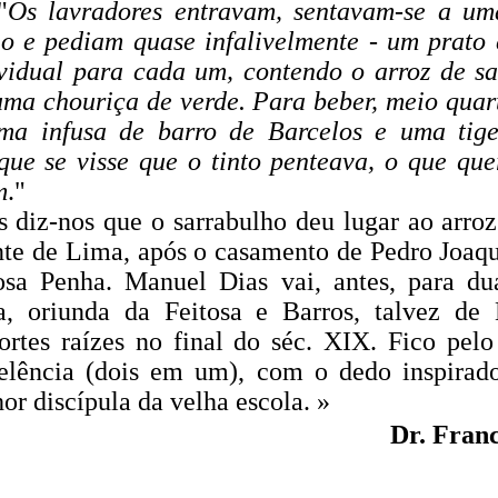
"
Os lavradores entravam, sentavam-se a um
o e pediam quase infalivelmente - um prato
vidual para cada um, contendo o arroz de s
uma chouriça de verde. Para beber, meio quar
ma infusa de barro de Barcelos e uma tige
que se visse que o tinto penteava, o que quer
m
."
s diz-nos que o sarrabulho deu lugar ao arroz
nte de Lima, após o casamento de Pedro Joaq
sa Penha. Manuel Dias vai, antes, para dua
a, oriunda da Feitosa e Barros, talvez de 
ortes raízes no final do séc. XIX. Fico pelo
celência (dois em um), com o dedo inspirad
r discípula da velha escola. »
Dr. Fran