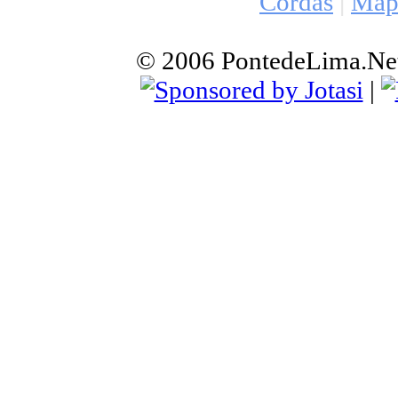
Cordas
|
Mapa
© 2006 PontedeLima.Net |
|