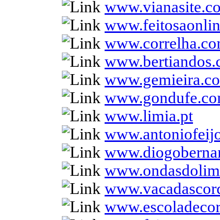
www.vianasite.c
www.feitosaonli
www.correlha.c
www.bertiandos
www.gemieira.c
www.gondufe.c
www.limia.pt
www.antoniofeij
www.diogoberna
www.ondasdolim
www.vacadascor
www.escoladecor