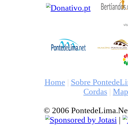
Home
|
Sobre PontedeL
Cordas
|
Mapa
© 2006 PontedeLima.Net |
|