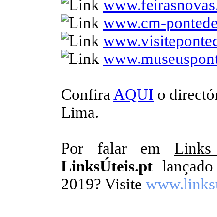
www.feirasnovas
www.cm-pontede
www.visiteponted
www.museuspont
Confira
AQUI
o directó
Lima.
Por falar em
Links
LinksÚteis.pt
lançado 
2019? Visite
www.linksu